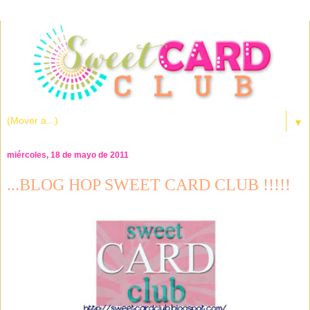
▼
miércoles, 18 de mayo de 2011
...BLOG HOP SWEET CARD CLUB !!!!!