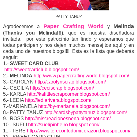
PATTY TANUZ
Paper Crafting World
Melinda
Agradecemos a
y
(Thanks you Melinda!!!)
, que es nuestra diseñadora
invitada, por este patrocinio tan lindo y esperamos que
todas participen y nos dejen muchos mensajitos aquí y en
cada uno de nuestros blogs!!!!! Esta es la lista que deberás
seguir:
1.-
SWEET CARD CLUB
http://sweetcardclub.blogspot.com/
2.-
MELINDA
http://www.papercraftingworld.blogspot.com/
3.- CAROLYN
http://carolynscrap.blogspot.com/
4.- CECILIA
http://ceciscrap.blogspot.com/
5.- KARLA
http://kalittlescrapcorner.blogspot.com/
6.- LEDIA
http://lediarivera.blogspot.com/
7.-MARIANELA
http://by-marianela.blogspot.com/
8.- PATTY TANUZ
http://cardsbypattytanuz.blogspot.com/
9.- ROSS
http://miscreacionesnena.blogspot.com/
10.- SUELI
http://suelipinheiro.blogspot.com/
11.- TERE
http://www.terecontodomicorazon.blogspot.com/
12.- SWEET CARD CLUB