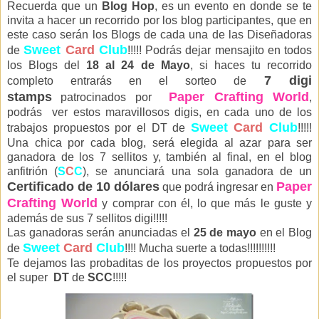
Recuerda que un
Blog Hop
, es un evento en donde se te
invita a hacer un recorrido por los blog participantes, que en
este caso se rán los Blogs de cada una de las Diseñadoras
Sweet
Card
Club
de
!!!!! Podrás dejar mensajito en todos
los Blogs del
18 al 24 de Mayo
, si haces tu recorrido
7 digi
completo entrarás en el sorteo de
stamps
Paper Crafting World
patrocinados por
,
podrás ver estos maravillosos digis, en cada uno de los
Sweet
Card
Club
trabajos propuestos por el DT de
!!!!!
Una chica por cada blog, será elegida al azar para ser
ganadora de los 7 sellitos y, también al final, en el blog
anfitrión (
S
C
C
), se anunciará una sola ganadora de un
Certificado de 10 dólares
Paper
que podrá ingresar en
Crafting World
y comprar con él, lo que más le guste y
además de sus 7 sellitos digi!!!!!
Las ganadoras serán anunciadas el
25 de mayo
en el Blog
Sweet
Card
Club
de
!!!! Mucha suerte a todas!!!!!!!!!!
Te dejamos las probaditas de los proyectos propuestos por
el super
DT
de
SCC
!!!!!