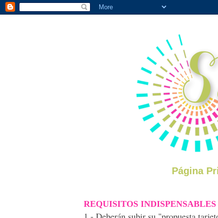
Página Pr
REQUISITOS INDISPENSABLES
1.- Deberán subir su "propuesta tarje