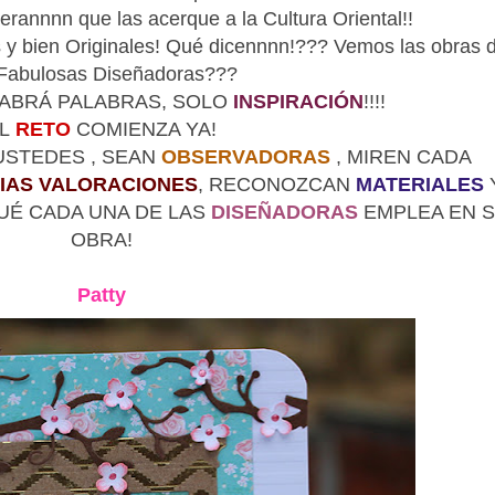
erannnn que las acerque a la Cultura Oriental!!
 y bien Originales! Qué dicennnn!??? Vemos las obras 
 Fabulosas Diseñadoras???
HABRÁ PALABRAS, SOLO
INSPIRACIÓN
!!!!
L
RETO
COMIENZA YA!
 USTEDES , SEAN
OBSERVADORAS
, MIREN CADA
IAS VALORACIONES
, RECONOZCAN
MATERIALES
É CADA UNA DE LAS
DISEÑADORAS
EMPLEA EN 
OBRA!
Patty