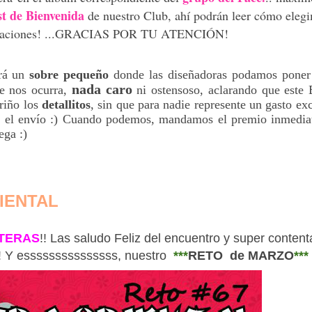
st de Bienvenida
de nuestro Club, ahí podrán leer cómo elegi
blicaciones! ...GRACIAS POR TU ATENCIÓN!
rá un
sobre pequeño
donde las diseñadoras podamos poner
nada caro
se nos ocurra,
ni ostensoso, aclarando que este
riño los
detallitos
, sin que para nadie represente un gasto ex
n el envío :) Cuando podemos, mandamos el premio inmediat
ega :)
IENTAL
TERAS
!! Las saludo Feliz del encuentro y super content
!! Y esssssssssssssss, nuestro
***
RETO de MARZO
***