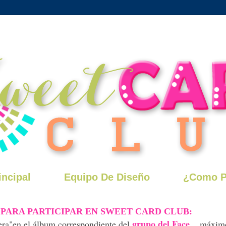
incipal
Equipo De Diseño
¿Como Pa
 PARA PARTICIPAR EN SWEET CARD CLUB:
grupo del Face.
tera"en el álbum correspondiente del
.. máximo