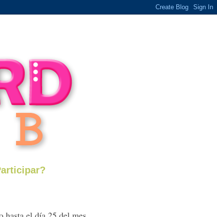
rticipar?
 hasta el día 25 del mes...